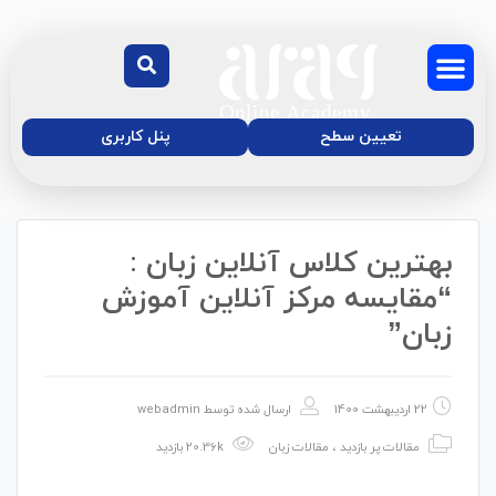
تعیین سطح
پنل کاربری
بهترین کلاس آنلاین زبان :
درباره‌ی ما
دوره آنلاین زبان
موسسه زبان آفاق
مجله آموزش آفاق
“مقایسه مرکز آنلاین آموزش
زبان”
22 اردیبهشت 1400
ارسال شده توسط
webadmin
مقالات پر بازدید
،
مقالات زبان
20.36k بازدید