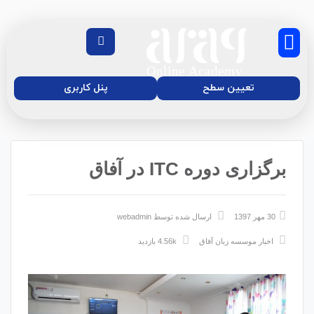
تعیین سطح
پنل کاربری
برگزاری دوره ITC در آفاق
درباره‌ی ما
موسسه زبان آفاق
دوره آنلاین زبان
مجله آموزش آفاق
30 مهر 1397
ارسال شده توسط
webadmin
اخبار موسسه زبان آفاق
4.56k بازدید