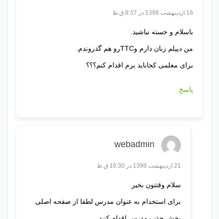
16 اردیبهشت 1398 در 8:37 ق.ظ
باسلام و خسته نباشید.
من دیپلم زبان دارم وTTCرو هم گذروندم.
برای معلمی کجاباید برم اقدام کنم؟؟؟
پاسخ
webadmin
21 اردیبهشت 1398 در 10:30 ق.ظ
سلام وقتتون بخیر
برای استخدام به عنوان مدرس لطفا از صفحه اصلی
بخش جذب مدرس اقدام کنید.