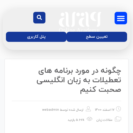
تعیین سطح
پنل کاربری
چگونه در مورد برنامه های
درباره‌ی ما
دوره آنلاین زبان
موسسه زبان آفاق
مجله آموزش آفاق
تعطیلات به زبان انگلیسی
صحبت کنیم
17 اسفند 1400
ارسال شده توسط
webadmin
مقالات زبان
5.66k بازدید