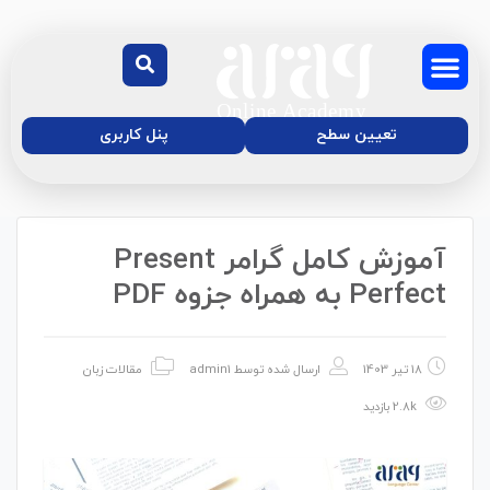
تعیین سطح
پنل کاربری
آموزش کامل گرامر Present
درباره‌ی ما
دوره آنلاین زبان
موسسه زبان آفاق
مجله آموزش آفاق
Perfect به همراه جزوه PDF
18 تیر 1403
ارسال شده توسط
admin1
مقالات زبان
2.8k بازدید