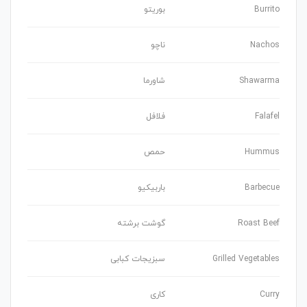
Burrito
بوریتو
Nachos
ناچو
Shawarma
شاورما
Falafel
فلافل
Hummus
حمص
Barbecue
باربیکیو
Roast Beef
گوشت برشته
Grilled Vegetables
سبزیجات کبابی
Curry
کاری