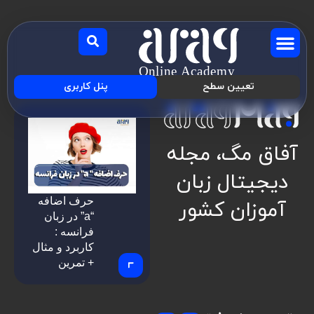
تعیین سطح
پنل کاربری
آفاق مگ، مجله
درباره‌ی ما
دوره آنلاین زبان
موسسه زبان آفاق
مجله آموزش آفاق
دیجیتال زبان
حرف اضافه
آموزان کشور
“a” در زبان
فرانسه :
کاربرد و مثال
+ تمرین