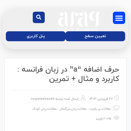
تعیین سطح
پنل کاربری
حرف اضافه “a” در زبان فرانسه :
درباره‌ی ما
دوره آنلاین زبان
موسسه زبان آفاق
مجله آموزش آفاق
کاربرد و مثال + تمرین
27 فروردین 1403
ارسال شده توسط
negarwebazad
مقالات پر بازدید
،
مقالات زبان بزرگسال
،
مقالات زبان کودک
2.09k بازدید